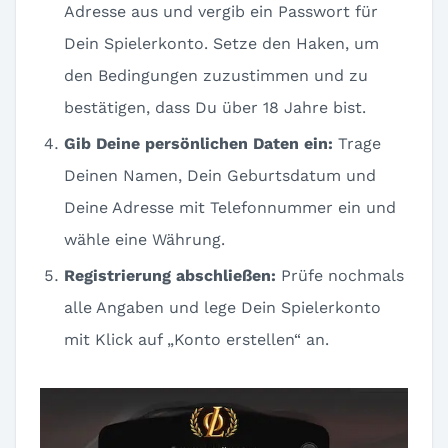
Adresse aus und vergib ein Passwort für
Dein Spielerkonto. Setze den Haken, um
den Bedingungen zuzustimmen und zu
bestätigen, dass Du über 18 Jahre bist.
Gib Deine persönlichen Daten ein:
Trage
Deinen Namen, Dein Geburtsdatum und
Deine Adresse mit Telefonnummer ein und
wähle eine Währung.
Registrierung abschließen:
Prüfe nochmals
alle Angaben und lege Dein Spielerkonto
mit Klick auf „Konto erstellen“ an.