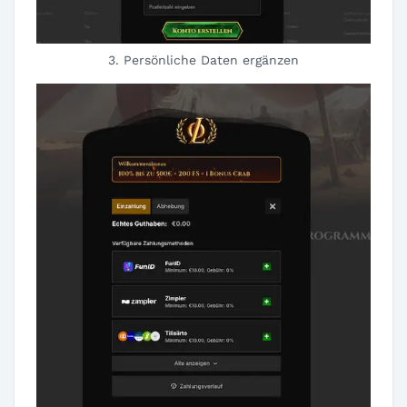
3. Persönliche Daten ergänzen