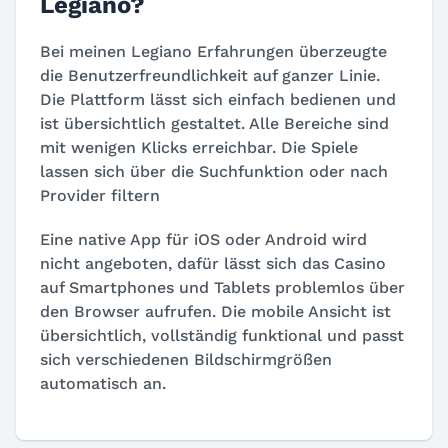
Legiano?
Bei meinen Legiano Erfahrungen überzeugte
die Benutzerfreundlichkeit auf ganzer Linie.
Die Plattform lässt sich einfach bedienen und
ist übersichtlich gestaltet. Alle Bereiche sind
mit wenigen Klicks erreichbar. Die Spiele
lassen sich über die Suchfunktion oder nach
Provider filtern
Eine native App für iOS oder Android wird
nicht angeboten, dafür lässt sich das Casino
auf Smartphones und Tablets problemlos über
den Browser aufrufen. Die mobile Ansicht ist
übersichtlich, vollständig funktional und passt
sich verschiedenen Bildschirmgrößen
automatisch an.