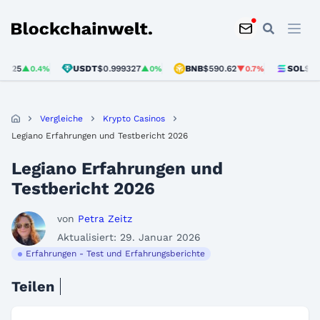
Blockchainwelt
USDT
$0.999327
BNB
$590.62
SOL
$73.56
0.4%
▲0%
▼0.7%
▲0.
Vergleiche
Krypto Casinos
Legiano Erfahrungen und Testbericht 2026
Legiano Erfahrungen und
Testbericht 2026
von
Petra Zeitz
Aktualisiert: 29. Januar 2026
Erfahrungen - Test und Erfahrungsberichte
Teilen