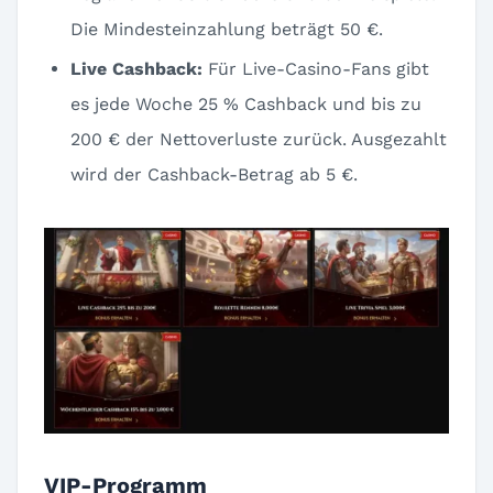
Die Mindesteinzahlung beträgt 50 €.
Live Cashback:
Für Live-Casino-Fans gibt
es jede Woche 25 % Cashback und bis zu
200 € der Nettoverluste zurück. Ausgezahlt
wird der Cashback-Betrag ab 5 €.
VIP-Programm