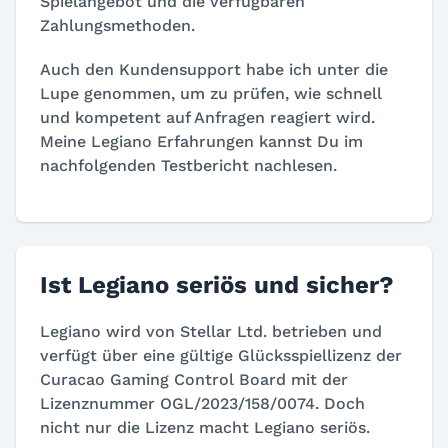
Spielangebot und die verfügbaren
Zahlungsmethoden.
Auch den Kundensupport habe ich unter die
Lupe genommen, um zu prüfen, wie schnell
und kompetent auf Anfragen reagiert wird.
Meine Legiano Erfahrungen kannst Du im
nachfolgenden Testbericht nachlesen.
Ist Legiano seriös und sicher?
Legiano wird von Stellar Ltd. betrieben und
verfügt über eine gültige Glücksspiellizenz der
Curacao Gaming Control Board mit der
Lizenznummer OGL/2023/158/0074. Doch
nicht nur die Lizenz macht Legiano seriös.