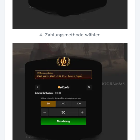
4. Zahlungsmethode wählen