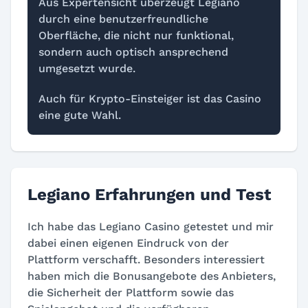
Aus Expertensicht überzeugt Legiano
durch eine benutzerfreundliche
Oberfläche, die nicht nur funktional,
sondern auch optisch ansprechend
umgesetzt wurde.
Auch für Krypto-Einsteiger ist das Casino
eine gute Wahl.
Legiano Erfahrungen und Test
Ich habe das Legiano Casino getestet und mir
dabei einen eigenen Eindruck von der
Plattform verschafft. Besonders interessiert
haben mich die Bonusangebote des Anbieters,
die Sicherheit der Plattform sowie das