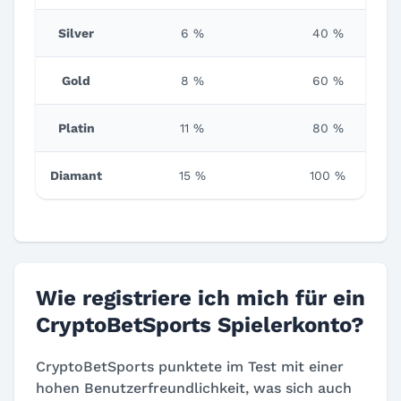
Silver
6 %
40 %
Gold
8 %
60 %
Platin
11 %
80 %
Diamant
15 %
100 %
Wie registriere ich mich für ein
CryptoBetSports Spielerkonto?
CryptoBetSports punktete im Test mit einer
hohen Benutzerfreundlichkeit, was sich auch