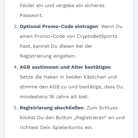
Felder ein und vergebe ein sicheres
Passwort.
Optional Promo-Code eintragen
: Wenn Du
einen Promo-Code von CryptoBetSports
hast, kannst Du diesen bei der
Registrierung eingeben.
AGB zustimmen und Alter bestätigen
:
Setze die Haken in beiden Kästchen und
stimme den AGB zu und bestätige, dass Du
mindestens 18 Jahre alt bist.
Registrierung abschließen
: Zum Schluss
klickst Du den Button „Registrieren“ an und
richtest Dein Spielerkonto ein.