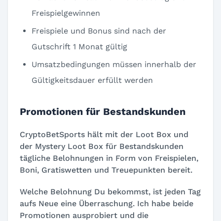
Freispielgewinnen
Freispiele und Bonus sind nach der
Gutschrift 1 Monat gültig
Umsatzbedingungen müssen innerhalb der
Gültigkeitsdauer erfüllt werden
Promotionen für Bestandskunden
CryptoBetSports hält mit der Loot Box und
der Mystery Loot Box für Bestandskunden
tägliche Belohnungen in Form von Freispielen,
Boni, Gratiswetten und Treuepunkten bereit.
Welche Belohnung Du bekommst, ist jeden Tag
aufs Neue eine Überraschung. Ich habe beide
Promotionen ausprobiert und die