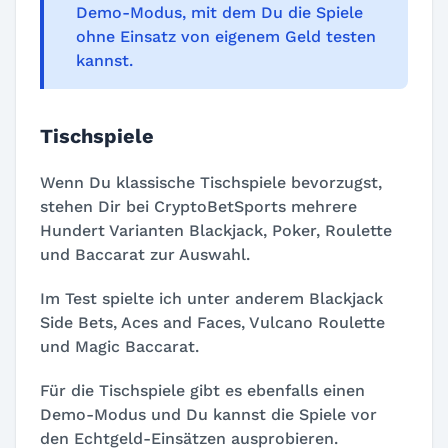
Demo-Modus, mit dem Du die Spiele
ohne Einsatz von eigenem Geld testen
kannst.
Tischspiele
Wenn Du klassische Tischspiele bevorzugst,
stehen Dir bei CryptoBetSports mehrere
Hundert Varianten Blackjack, Poker, Roulette
und Baccarat zur Auswahl.
Im Test spielte ich unter anderem Blackjack
Side Bets, Aces and Faces, Vulcano Roulette
und Magic Baccarat.
Für die Tischspiele gibt es ebenfalls einen
Demo-Modus und Du kannst die Spiele vor
den Echtgeld-Einsätzen ausprobieren.