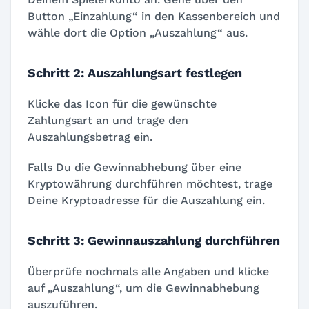
Button „Einzahlung“ in den Kassenbereich und
wähle dort die Option „Auszahlung“ aus.
Schritt 2: Auszahlungsart festlegen
Klicke das Icon für die gewünschte
Zahlungsart an und trage den
Auszahlungsbetrag ein.
Falls Du die Gewinnabhebung über eine
Kryptowährung durchführen möchtest, trage
Deine Kryptoadresse für die Auszahlung ein.
Schritt 3: Gewinnauszahlung durchführen
Überprüfe nochmals alle Angaben und klicke
auf „Auszahlung“, um die Gewinnabhebung
auszuführen.