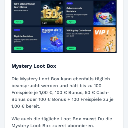
Mystery Loot Box
Die Mystery Loot Box kann ebenfalls täglich
beansprucht werden und hält bis zu 100
Freispiele je 1,00 €, 100 € Bonus, 50 € Cash-
Bonus oder 100 € Bonus + 100 Freispiele zu je
1,00 € bereit.
Wie auch die tägliche Loot Box musst Du die
Mystery Loot Box zuerst abonnieren.