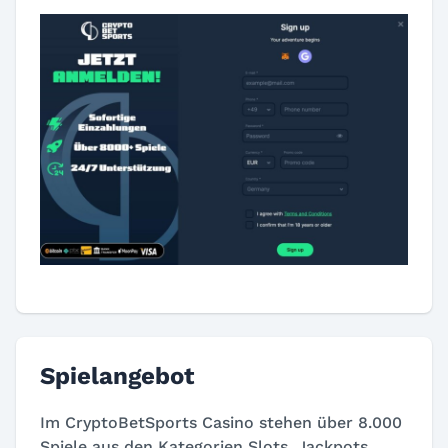
Spielangebot
Im CryptoBetSports Casino stehen über 8.000
Spiele aus den Kategorien Slots, Jackpots,