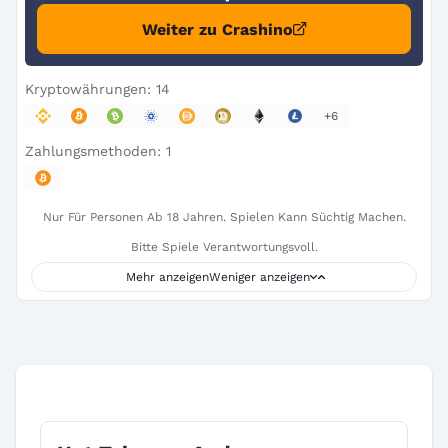
Weiter zu Crashino
Kryptowährungen: 14
+6
Zahlungsmethoden: 1
Nur Für Personen Ab 18 Jahren. Spielen Kann Süchtig Machen.
Bitte Spiele Verantwortungsvoll.
Mehr anzeigen
Weniger anzeigen