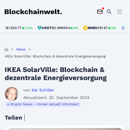
Blockchainwelt
$1,920.77
USDT
$0.999404
BNB
$591.67
SOL
$7
▲1.3%
▲0%
▲0%
News
IKEA SolarVille: Blockchain & dezentrale Energieversorgung
IKEA SolarVille: Blockchain &
dezentrale Energieversorgung
von
Kai Schiller
Aktualisiert: 30. September 2024
Krypto News – Immer aktuell informiert
Teilen