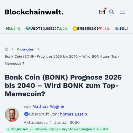
Blockchainwelt
USDT
$0.999207
BNB
$593.09
SOL
$73.31
▲2.1%
▲0%
▼1.3%
▼0
Prognosen
Bonk Coin (BONK) Prognose 2026 bis 2040 – Wird BONK zum Top-
Memecoin?
Bonk Coin (BONK) Prognose 2026
bis 2040 – Wird BONK zum Top-
Memecoin?
von
Mathias Wagner
überprüft von
Thomas Lastio
Aktualisiert: 1. Januar 2026
Prognosen - Entwicklung von Kryptowährungen bis 2040