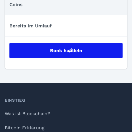
Coins
Bereits im Umlauf
Bonk handeln
Footer
EINSTIEG
Was ist Blockchain?
Bitcoin Erklärung