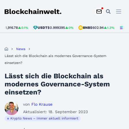
Blockchainwelt
16.78
USDT
$0.999395
BNB
$602.94
SOL
$75.
▲0.1%
▲0%
▲1.3%
News
Lässt sich die Blockchain als modernes Governance-System
einsetzen?
Lässt sich die Blockchain als
modernes Governance-System
einsetzen?
von
Flo Krause
Aktualisiert: 18. September 2023
Krypto News – Immer aktuell informiert