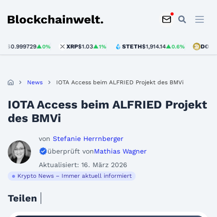
Blockchainwelt
999729
XRP
$1.03
STETH
$1,914.14
DOGE
$0.07
▲0%
▲1%
▲0.6%
News
IOTA Access beim ALFRIED Projekt des BMVi
IOTA Access beim ALFRIED Projekt
des BMVi
von
Stefanie Herrnberger
überprüft von
Mathias Wagner
Aktualisiert: 16. März 2026
Krypto News – Immer aktuell informiert
Teilen