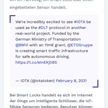
eingebetteten Sensor handelt.
We’re incredibly excited to see
#IOTA
be
used as the
#DLT
protocol in another
real-world project. Funded by the
German Ministry of Transportation
@BMVi
with an 11m€ grant,
@ETOGruppe
is creating smart traffic infrastructure
for safe autonomous driving.
https://t.co/eInEKjlI8S
— IOTA (@iotatoken)
February 8, 2021
Bei Smart Locks handelt es sich im Internet
der Dinge um intelligente Schlösser, die IoT-
fähige Sensoren bedienen. Benutzer können