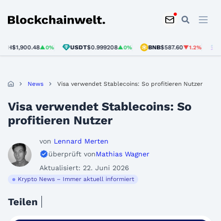
Blockchainwelt
$1,900.48
USDT
$0.999208
BNB
$587.60
SOL
$
▲0%
▲0%
▼1.2%
News
Visa verwendet Stablecoins: So profitieren Nutzer
Visa verwendet Stablecoins: So
profitieren Nutzer
von
Lennard Merten
überprüft von
Mathias Wagner
Aktualisiert: 22. Juni 2026
Krypto News – Immer aktuell informiert
Teilen