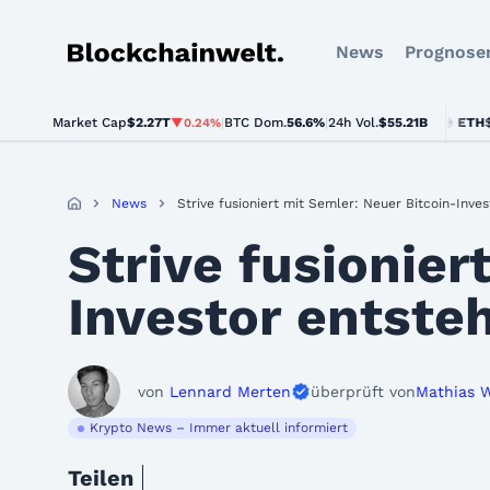
News
Prognose
Blockchainwelt
Market Cap
$2.27T
|
BTC Dom.
BTC
$64,156.00
56.6%
|
24h Vol.
$55.21B
ETH
$1,892.
▼0.24%
▲0.5%
News
Strive fusioniert mit Semler: Neuer Bitcoin-Inves
Strive fusionier
Investor entste
von
Lennard Merten
überprüft von
Mathias 
Krypto News – Immer aktuell informiert
Teilen