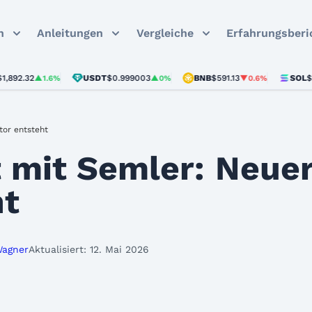
n
Anleitungen
Vergleiche
Erfahrungsberi
32
USDT
$0.999003
BNB
$591.13
SOL
$72.85
▲1.6%
▲0%
▼0.6%
▼
tor entsteht
t mit Semler: Neuer
ht
Wagner
Aktualisiert: 12. Mai 2026