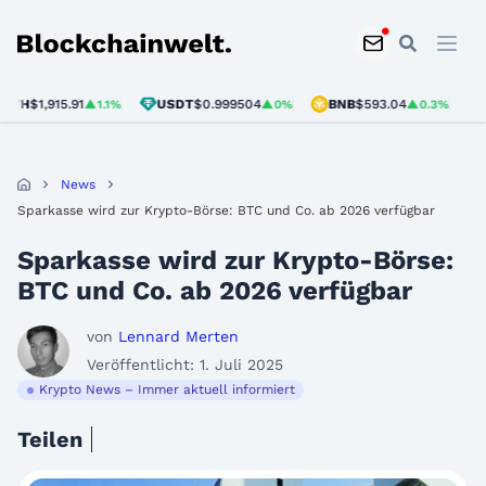
Blockchainwelt
H
$1,915.91
USDT
$0.999504
BNB
$593.04
SOL
▲1.1%
▲0%
▲0.3%
News
Sparkasse wird zur Krypto-Börse: BTC und Co. ab 2026 verfügbar
Sparkasse wird zur Krypto-Börse:
BTC und Co. ab 2026 verfügbar
von
Lennard Merten
Veröffentlicht: 1. Juli 2025
Krypto News – Immer aktuell informiert
Teilen