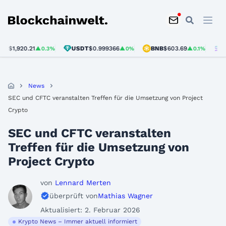
Blockchainwelt
1,920.21
USDT
$0.999366
BNB
$603.69
SOL
$
▲0.3%
▲0%
▲0.1%
News
SEC und CFTC veranstalten Treffen für die Umsetzung von Project
Crypto
SEC und CFTC veranstalten
Treffen für die Umsetzung von
Project Crypto
von
Lennard Merten
überprüft von
Mathias Wagner
Aktualisiert: 2. Februar 2026
Krypto News – Immer aktuell informiert