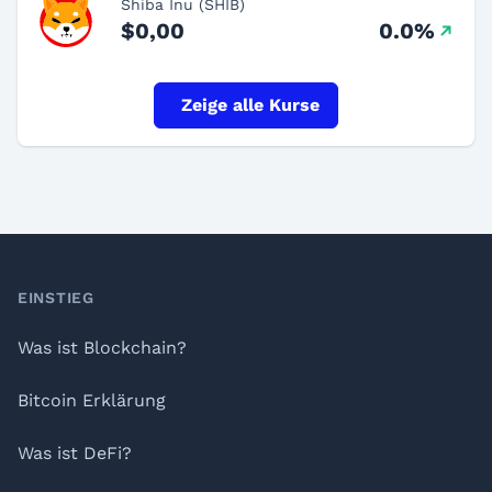
Shiba Inu (SHIB)
$0,00
0.0%
Zeige alle Kurse
Footer
EINSTIEG
Was ist Blockchain?
Bitcoin Erklärung
Was ist DeFi?