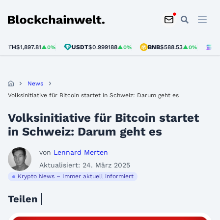
Blockchainwelt
H
$1,897.81
USDT
$0.999188
BNB
$588.53
SOL
$7
▲0%
▲0%
▲0%
News
Volksinitiative für Bitcoin startet in Schweiz: Darum geht es
Volksinitiative für Bitcoin startet
in Schweiz: Darum geht es
von
Lennard Merten
Aktualisiert: 24. März 2025
Krypto News – Immer aktuell informiert
Teilen