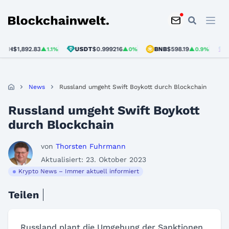
Blockchainwelt
$1,892.83
USDT
$0.999216
BNB
$598.19
SOL
$
▲1.1%
▲0%
▲0.9%
News
Russland umgeht Swift Boykott durch Blockchain
Russland umgeht Swift Boykott
durch Blockchain
von
Thorsten Fuhrmann
Aktualisiert: 23. Oktober 2023
Krypto News – Immer aktuell informiert
Teilen
Russland plant die Umgehung der Sanktionen