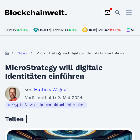
Blockchainwelt
9.12
USDT
$0.999233
BNB
$591.42
SOL
$73.16
▲1.8%
▲0%
▼1.6%
News
MicroStrategy will digitale Identitäten einführen
MicroStrategy will digitale
Identitäten einführen
von
Mathias Wagner
Veröffentlicht: 2. Mai 2024
Krypto News – Immer aktuell informiert
Teilen