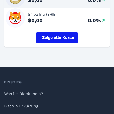
Shiba Inu (SHIB)
$0,00
0.0%
Zeige alle Kurse
Footer
EINSTIEG
Was ist Blockchain?
Bitcoin Erklärung