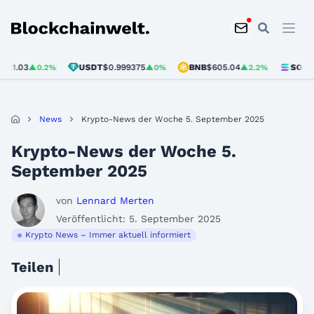
Blockchainwelt
USDT
$0.999375
BNB
$605.04
SOL
$76.33
▲0.2%
▲0%
▲2.2%
▲3
News
Krypto-News der Woche 5. September 2025
Krypto-News der Woche 5.
September 2025
von
Lennard Merten
Veröffentlicht: 5. September 2025
Krypto News – Immer aktuell informiert
Teilen