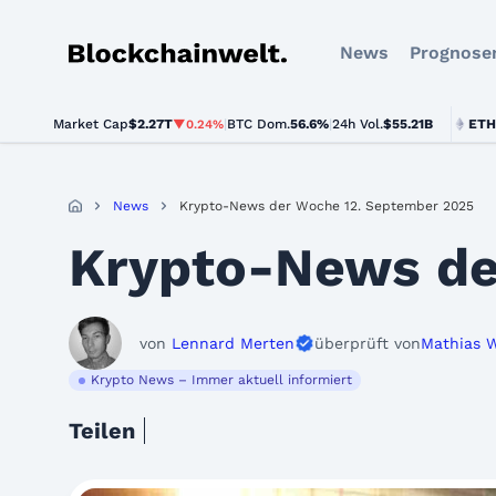
News
Prognose
Blockchainwelt
Market Cap
$2.27T
|
BTC Dom.
BTC
$64,182.00
56.6%
|
24h Vol.
$55.21B
ETH
$1,893
▼0.24%
▲0.5%
News
Krypto-News der Woche 12. September 2025
Krypto-News de
von
Lennard Merten
überprüft von
Mathias 
Krypto News – Immer aktuell informiert
Teilen