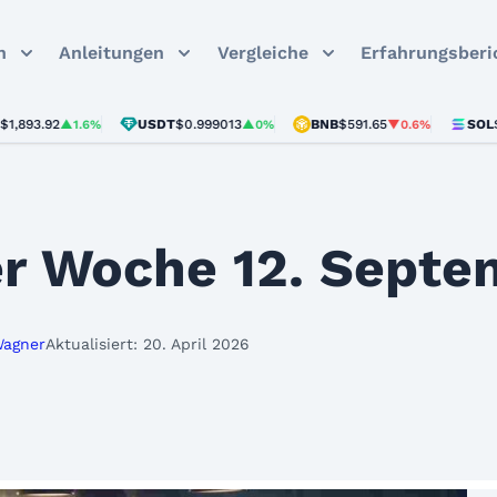
n
Anleitungen
Vergleiche
Erfahrungsberi
.92
USDT
$0.999013
BNB
$591.65
SOL
$72.91
▲1.6%
▲0%
▼0.6%
r Woche 12. Septe
Wagner
Aktualisiert: 20. April 2026