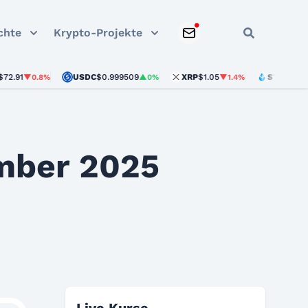
chte
Krypto-Projekte
USDC
$0.999509
XRP
$1.05
STETH
$1,893.33
▼0.8%
▲0%
▼1.4%
mber 2025