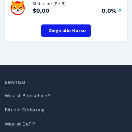
Shiba Inu (SHIB)
$0,00
0.0%
Zeige alle Kurse
Footer
EINSTIEG
Was ist Blockchain?
Bitcoin Erklärung
Was ist DeFi?