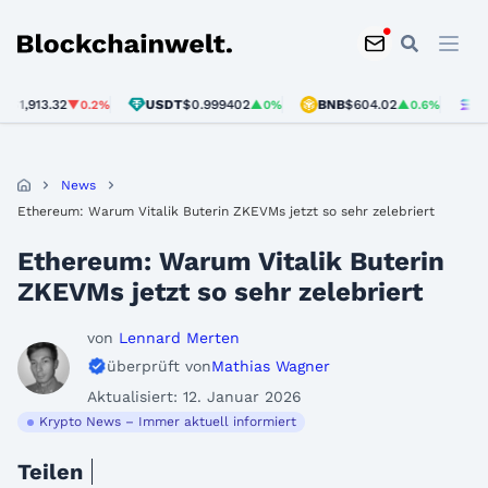
Blockchainwelt
,913.32
USDT
$0.999402
BNB
$604.02
SOL
$7
▼0.2%
▲0%
▲0.6%
News
Ethereum: Warum Vitalik Buterin ZKEVMs jetzt so sehr zelebriert
Ethereum: Warum Vitalik Buterin
ZKEVMs jetzt so sehr zelebriert
von
Lennard Merten
überprüft von
Mathias Wagner
Aktualisiert: 12. Januar 2026
Krypto News – Immer aktuell informiert
Teilen