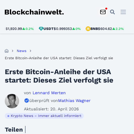
Blockchainwelt
1,920.99
USDT
$0.999353
BNB
$604.62
SOL
▲0.2%
▲0%
▲2.2%
News
Erste Bitcoin-Anleihe der USA startet: Dieses Ziel verfolgt sie
Erste Bitcoin-Anleihe der USA
startet: Dieses Ziel verfolgt sie
von
Lennard Merten
überprüft von
Mathias Wagner
Aktualisiert: 20. April 2026
Krypto News – Immer aktuell informiert
Teilen