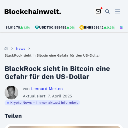
Blockchainwelt
1,915.79
USDT
$0.999498
BNB
$593.12
SOL
$7
▲1.1%
▲0%
▲0.3%
News
BlackRock sieht in Bitcoin eine Gefahr für den US-Dollar
BlackRock sieht in Bitcoin eine
Gefahr für den US-Dollar
von
Lennard Merten
Aktualisiert: 7. April 2025
Krypto News – Immer aktuell informiert
Teilen