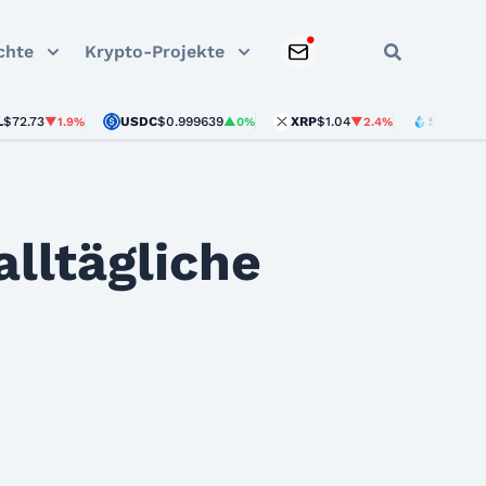
chte
Krypto-Projekte
3
USDC
$0.999639
XRP
$1.04
STETH
$1,904.3
▼1.9%
▲0%
▼2.4%
alltägliche