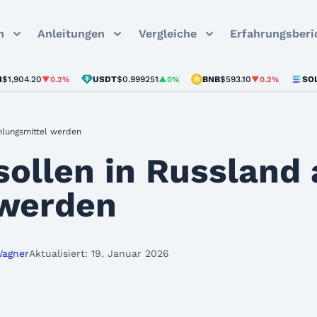
n
Anleitungen
Vergleiche
Erfahrungsberi
4.20
USDT
$0.999251
BNB
$593.10
SOL
$72.7
▼0.2%
▲0%
▼0.2%
ahlungsmittel werden
sollen in Russland 
 werden
Wagner
Aktualisiert: 19. Januar 2026