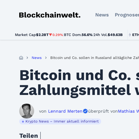
News
Prognose
Blockchainwelt
Market Cap
$2.28T
|
BTC Dom.
BTC
$64,361.00
56.6%
|
24h Vol.
$49.63B
ETH
$1,90
▼0.29%
▼0.5%
News
Bitcoin und Co. sollen in Russland alltägliche Z
Bitcoin und Co. 
Zahlungsmittel
von
Lennard Merten
überprüft von
Mathias 
Krypto News – Immer aktuell informiert
Teilen