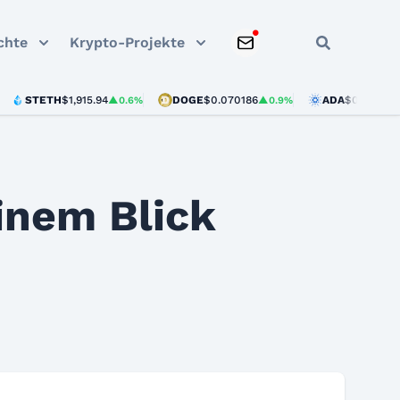
chte
Krypto-Projekte
STETH
$1,915.94
DOGE
$0.070186
ADA
$0.201667
▲0.6%
▲0.9%
▲0.2
einem Blick