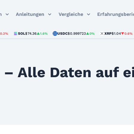
n
Anleitungen
Vergleiche
Erfahrungsberi
SOL
$74.36
USDC
$0.999723
XRP
$1.04
▲1.6%
▲0%
▼0.6%
 – Alle Daten auf 