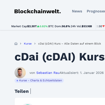
News
Prognose
Blockchainwelt
ETH
Market Cap
$1,916.57
$2.30T
USDT
|
BTC Dom.
$0.999484
56.8%
|
24h Vol.
BNB
$53.16B
$592.50
▲0.6%
▲0.92%
▲0%
▼0.2%
Kurse
cDai (cDAI) Kurs – Alle Daten auf einem Blick
cDai (cDAI) Kurs
von
Sebastian Rau
Aktualisiert: 1. Januar 2026
Kurse - Charts & Echtzeitdaten
Teilen