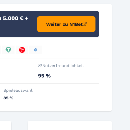
 5.000 € +
Weiter zu N1Bet
Nutzerfreundlichkeit
95 %
Spieleauswahl:
85 %
Weitere Testberichte