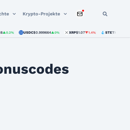
chte
Krypto-Projekte
USDC
$0.999664
XRP
$1.07
STETH
$1,887.74
%
▲0%
▼1.4%
▲0%
Bonuscodes