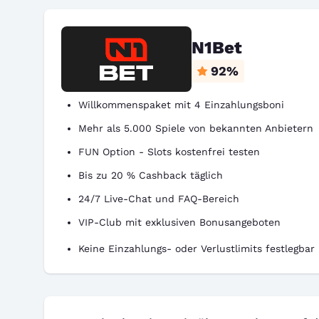
N1Bet
92
%
Willkommenspaket mit 4 Einzahlungsboni
Mehr als 5.000 Spiele von bekannten Anbietern
FUN Option - Slots kostenfrei testen
Bis zu 20 % Cashback täglich
24/7 Live-Chat und FAQ-Bereich
VIP-Club mit exklusiven Bonusangeboten
Keine Einzahlungs- oder Verlustlimits festlegbar