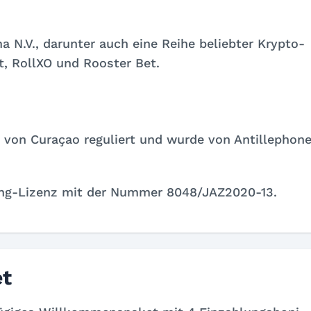
 N.V., darunter auch eine Reihe beliebter Krypto-
t, RollXO und Rooster Bet.
 von Curaçao reguliert und wurde von Antillephon
ing-Lizenz mit der Nummer 8048/JAZ2020-13.
et