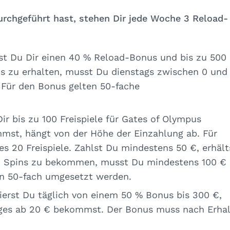
urchgeführt hast, stehen Dir jede Woche 3 Reload-
st Du Dir einen 40 % Reload-Bonus und bis zu 500
s zu erhalten, musst Du dienstags zwischen 0 und
 Für den Bonus gelten 50-fache
ir bis zu 100 Freispiele für Gates of Olympus
mmst, hängt von der Höhe der Einzahlung ab. Für
es 20 Freispiele. Zahlst Du mindestens 50 €, erhält
00 Spins zu bekommen, musst Du mindestens 100 €
en 50-fach umgesetzt werden.
itierst Du täglich von einem 50 % Bonus bis 300 €,
ages ab 20 € bekommst. Der Bonus muss nach Erhal