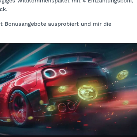
zügiges Willkommenspaket mit 4 Einzahlungsboni,
ck.
et Bonusangebote ausprobiert und mir die
.