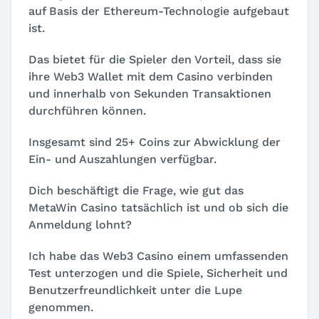
auf Basis der Ethereum-Technologie aufgebaut
ist.
Das bietet für die Spieler den Vorteil, dass sie
ihre Web3 Wallet mit dem Casino verbinden
und innerhalb von Sekunden Transaktionen
durchführen können.
Insgesamt sind 25+ Coins zur Abwicklung der
Ein- und Auszahlungen verfügbar.
Dich beschäftigt die Frage, wie gut das
MetaWin Casino tatsächlich ist und ob sich die
Anmeldung lohnt?
Ich habe das Web3 Casino einem umfassenden
Test unterzogen und die Spiele, Sicherheit und
Benutzerfreundlichkeit unter die Lupe
genommen.