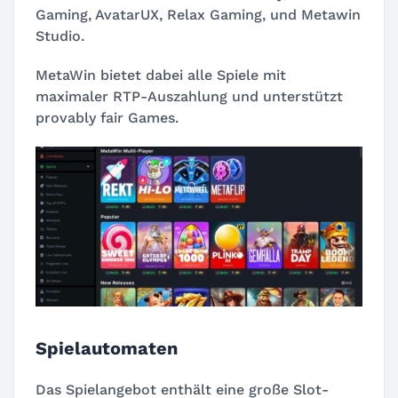
Gaming, AvatarUX, Relax Gaming, und Metawin
Studio.
MetaWin bietet dabei alle Spiele mit
maximaler RTP-Auszahlung und unterstützt
provably fair Games.
Spielautomaten
Das Spielangebot enthält eine große Slot-