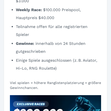
$3.000
Weekly Race:
$100.000 Preispool,
Hauptpreis $40.000
Teilnahme offen für alle registrierten
Spieler
Gewinne:
innerhalb von 24 Stunden
gutgeschrieben
Einige Spiele ausgeschlossen (z. B. Aviator,
Hi-Lo, RNG Roulette)
Viel spielen = höhere Ranglistenplatzierung = größere
Gewinnchancen.