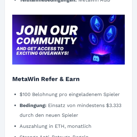
MetaWin Refer & Earn
$100 Belohnung pro eingeladenem Spieler
Bedingung:
Einsatz von mindestens $3.333
durch den neuen Spieler
Auszahlung in ETH, monatlich