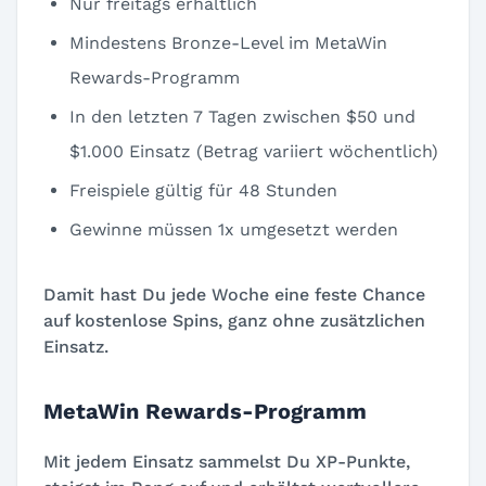
Nur freitags erhältlich
Mindestens Bronze-Level im MetaWin
Rewards-Programm
In den letzten 7 Tagen zwischen $50 und
$1.000 Einsatz (Betrag variiert wöchentlich)
Freispiele gültig für 48 Stunden
Gewinne müssen 1x umgesetzt werden
Damit hast Du jede Woche eine feste Chance
auf kostenlose Spins, ganz ohne zusätzlichen
Einsatz.
MetaWin Rewards-Programm
Mit jedem Einsatz sammelst Du XP-Punkte,