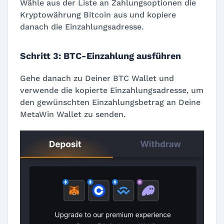
Wähle aus der Liste an Zahlungsoptionen die
Kryptowährung Bitcoin aus und kopiere
danach die Einzahlungsadresse.
Schritt 3: BTC-Einzahlung ausführen
Gehe danach zu Deiner BTC Wallet und
verwende die kopierte Einzahlungsadresse, um
den gewünschten Einzahlungsbetrag an Deine
MetaWin Wallet zu senden.