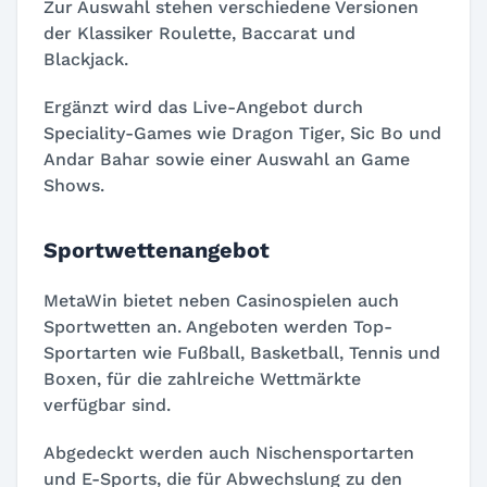
Zur Auswahl stehen verschiedene Versionen
der Klassiker Roulette, Baccarat und
Blackjack.
Ergänzt wird das Live-Angebot durch
Speciality-Games wie Dragon Tiger, Sic Bo und
Andar Bahar sowie einer Auswahl an Game
Shows.
Sportwettenangebot
MetaWin bietet neben Casinospielen auch
Sportwetten an. Angeboten werden Top-
Sportarten wie Fußball, Basketball, Tennis und
Boxen, für die zahlreiche Wettmärkte
verfügbar sind.
Abgedeckt werden auch Nischensportarten
und E-Sports, die für Abwechslung zu den