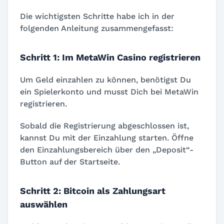
Die wichtigsten Schritte habe ich in der
folgenden Anleitung zusammengefasst:
Schritt 1: Im MetaWin Casino registrieren
Um Geld einzahlen zu können, benötigst Du
ein Spielerkonto und musst Dich bei MetaWin
registrieren.
Sobald die Registrierung abgeschlossen ist,
kannst Du mit der Einzahlung starten. Öffne
den Einzahlungsbereich über den „Deposit“-
Button auf der Startseite.
Schritt 2: Bitcoin als Zahlungsart
auswählen