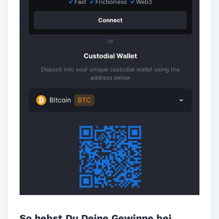
So hebst Du Deine Gewinne bei