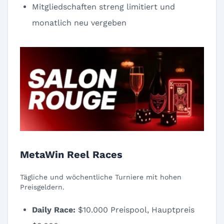
Mitgliedschaften streng limitiert und
monatlich neu vergeben
MetaWin Reel Races
Tägliche und wöchentliche Turniere mit hohen
Preisgeldern.
Daily Race:
$10.000 Preispool, Hauptpreis