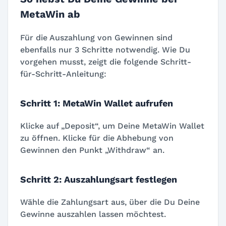
MetaWin ab
Für die Auszahlung von Gewinnen sind
ebenfalls nur 3 Schritte notwendig. Wie Du
vorgehen musst, zeigt die folgende Schritt-
für-Schritt-Anleitung:
Schritt 1: MetaWin Wallet aufrufen
Klicke auf „Deposit“, um Deine MetaWin Wallet
zu öffnen. Klicke für die Abhebung von
Gewinnen den Punkt „Withdraw“ an.
Schritt 2: Auszahlungsart festlegen
Wähle die Zahlungsart aus, über die Du Deine
Gewinne auszahlen lassen möchtest.