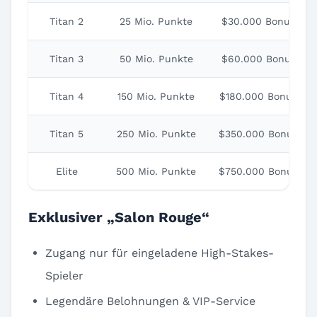
Titan 2
25 Mio. Punkte
$30.000 Bonus
Titan 3
50 Mio. Punkte
$60.000 Bonus
Titan 4
150 Mio. Punkte
$180.000 Bonus
Titan 5
250 Mio. Punkte
$350.000 Bonus
Elite
500 Mio. Punkte
$750.000 Bonus
Exklusiver „Salon Rouge“
Zugang nur für eingeladene High-Stakes-
Spieler
Legendäre Belohnungen & VIP-Service