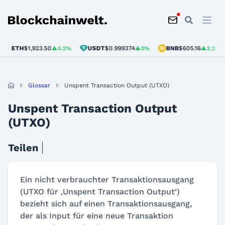
Blockchainwelt
ETH
$1,923.50
USDT
$0.999374
BNB
$605.16
▲0.2%
▲0%
▲2.2%
Glossar
Unspent Transaction Output (UTXO)
Unspent Transaction Output
(UTXO)
Teilen
Ein nicht verbrauchter Transaktionsausgang
(UTXO für ‚Unspent Transaction Output‘)
bezieht sich auf einen Transaktionsausgang,
der als Input für eine neue Transaktion