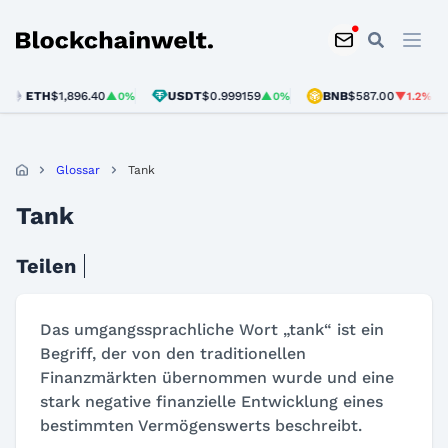
Blockchainwelt
ETH
$1,896.40
USDT
$0.999159
BNB
$587.00
▲0%
▲0%
▼1.2%
Glossar
Tank
Tank
Teilen
Das umgangssprachliche Wort „tank“ ist ein
Begriff, der von den traditionellen
Finanzmärkten übernommen wurde und eine
stark negative finanzielle Entwicklung eines
bestimmten Vermögenswerts beschreibt.