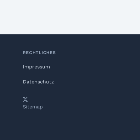
RECHTLICHES
Impressum
Datenschutz
𝕏
YouTube
LinkedIn
Telegram
Sitemap