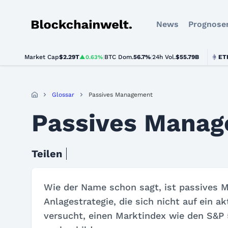
News
Prognose
Blockchainwelt
Market Cap
$2.29T
|
BTC Dom.
BTC
56.7%
$64,700.00
|
24h Vol.
$55.79B
ETH
$
▲0.63%
▲1.2%
Glossar
Passives Management
Passives Mana
Teilen
Wie der Name schon sagt, ist passives M
Anlagestrategie, die sich nicht auf ein 
versucht, einen Marktindex wie den S&P 