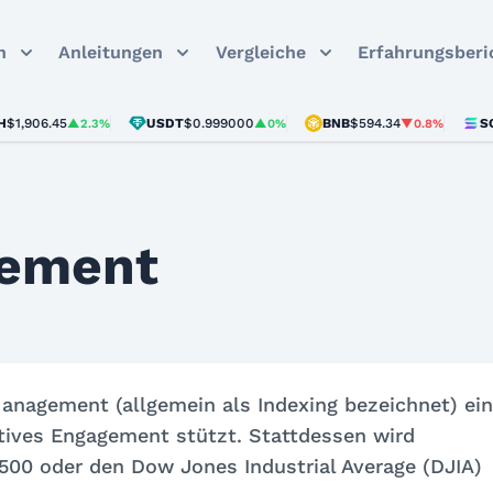
n
Anleitungen
Vergleiche
Erfahrungsberi
1,906.45
USDT
$0.999000
BNB
$594.34
SOL
▲2.3%
▲0%
▼0.8%
gement
anagement (allgemein als Indexing bezeichnet) ei
aktives Engagement stützt. Stattdessen wird
500 oder den Dow Jones Industrial Average (DJIA)