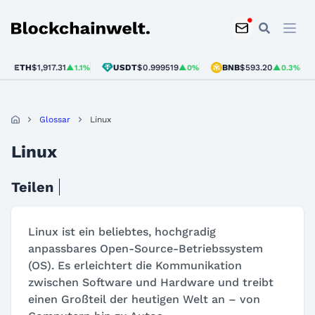
Blockchainwelt
ETH
$1,917.31
USDT
$0.999519
BNB
$593.20
▲1.1%
▲0%
▲0.3%
Glossar
Linux
Linux
Teilen
Linux ist ein beliebtes, hochgradig
anpassbares Open-Source-Betriebssystem
(OS). Es erleichtert die Kommunikation
zwischen Software und Hardware und treibt
einen Großteil der heutigen Welt an – von