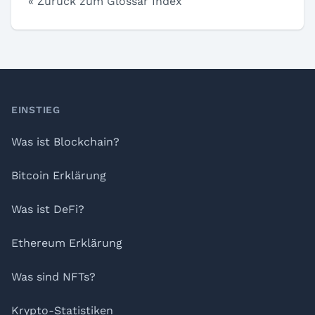
« Zurück zum Glossar Index
Footer
EINSTIEG
Was ist Blockchain?
Bitcoin Erklärung
Was ist DeFi?
Ethereum Erklärung
Was sind NFTs?
Krypto-Statistiken