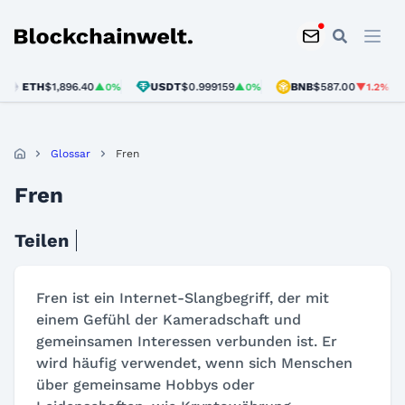
Blockchainwelt
ETH
$1,896.40
USDT
$0.999159
BNB
$587.00
▲0%
▲0%
▼1.2%
Glossar
Fren
Fren
Teilen
Fren ist ein Internet-Slangbegriff, der mit
einem Gefühl der Kameradschaft und
gemeinsamen Interessen verbunden ist. Er
wird häufig verwendet, wenn sich Menschen
über gemeinsame Hobbys oder