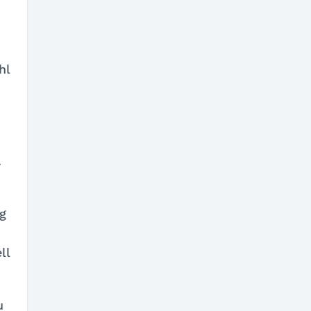
hl
.
g
ll
u