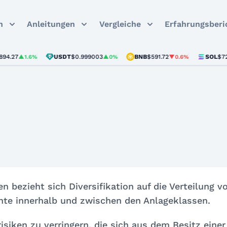
n
Anleitungen
Vergleiche
Erfahrungsberi
.27
USDT
$0.999003
BNB
$591.72
SOL
$72.8
▲1.6%
▲0%
▼0.6%
ezieht sich Diversifikation auf die Verteilung v
nte innerhalb und zwischen den Anlageklassen.
isiken zu verringern, die sich aus dem Besitz einer