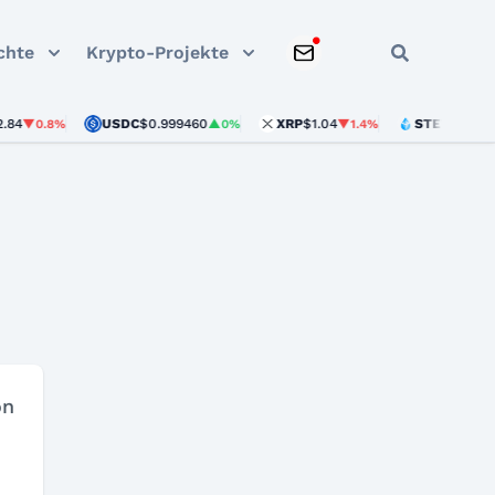
chte
Krypto-Projekte
4
USDC
$0.999460
XRP
$1.04
STETH
$1,894.0
▼0.8%
▲0%
▼1.4%
on