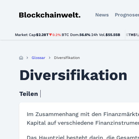
News
Prognose
Blockchainwelt
Market Cap
$2.28T
|
BTC Dom.
BTC
$64,149.00
56.6%
|
24h Vol.
$55.55B
ETH
$1,894
▼0.2%
▲0.5%
Glossar
Diversifikation
Diversifikation
Teilen
Im Zusammenhang mit den Finanzmärkten b
Kapital auf verschiedene Finanzinstrume
Das Hauptziel besteht darin, die Gesamtr