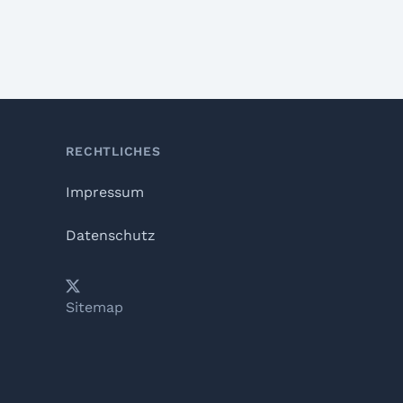
RECHTLICHES
Impressum
Datenschutz
𝕏
YouTube
LinkedIn
Telegram
Sitemap