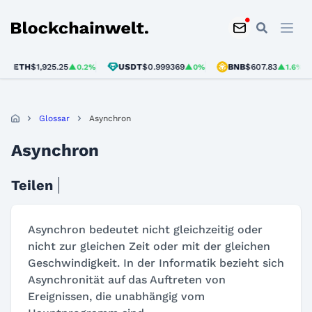
Blockchainwelt
ETH
$1,925.25
USDT
$0.999369
BNB
$607.83
▲0.2%
▲0%
▲1.6%
Glossar
Asynchron
Asynchron
Teilen
Asynchron bedeutet nicht gleichzeitig oder
nicht zur gleichen Zeit oder mit der gleichen
Geschwindigkeit. In der Informatik bezieht sich
Asynchronität auf das Auftreten von
Ereignissen, die unabhängig vom