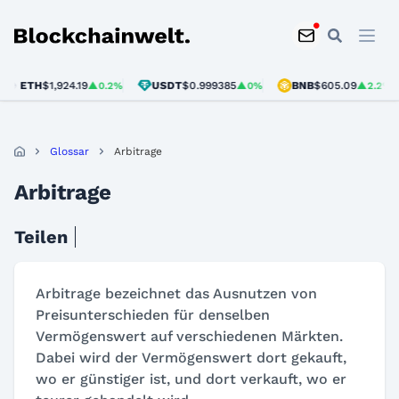
Blockchainwelt
ETH
$1,924.19
USDT
$0.999385
BNB
$605.09
▲0.2%
▲0%
▲2.2%
Glossar
Arbitrage
Arbitrage
Teilen
Arbitrage bezeichnet das Ausnutzen von
Preisunterschieden für denselben
Vermögenswert auf verschiedenen Märkten.
Dabei wird der Vermögenswert dort gekauft,
wo er günstiger ist, und dort verkauft, wo er