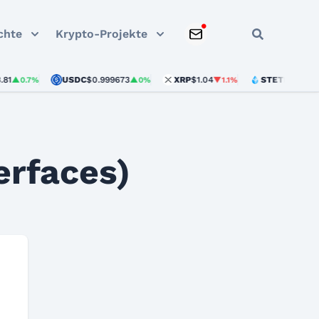
chte
Krypto-Projekte
USDC
$0.999673
XRP
$1.04
STETH
$1,926.72
▲0.7%
▲0%
▼1.1%
erfaces)