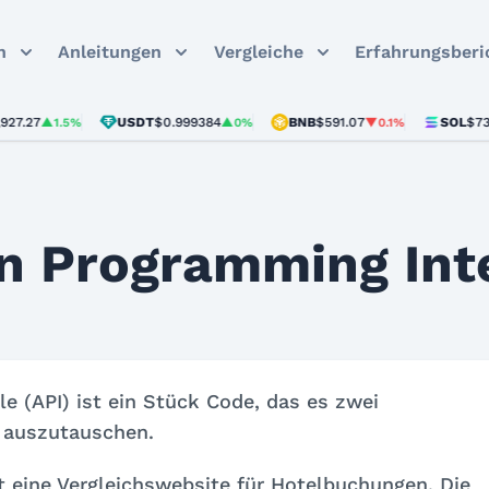
n
Anleitungen
Vergleiche
Erfahrungsberi
7.27
USDT
$0.999384
BNB
$591.07
SOL
$73.81
▲1.5%
▲0%
▼0.1%
on Programming Int
 (API) ist ein Stück Code, das es zwei
 auszutauschen.
st eine Vergleichswebsite für Hotelbuchungen. Die