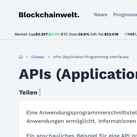
News
Prognose
Blockchainwelt
Market Cap
$2.30T
|
BTC Dom.
BTC
56.8%
$65,145.00
|
24h Vol.
$53.01B
ETH
$1,92
▲0.9%
▲1.1%
Glossar
APIs (Application Programming Interfaces)
APIs (Applicati
Teilen
Eine Anwendungsprogrammierschnittstelle
Anwendungen ermöglicht, Informationen
Ein anschauliches Beispiel für eine API i