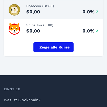
Dogecoin (DOGE)
$0,00
0.0%
Shiba Inu (SHIB)
$0,00
0.0%
Zeige alle Kurse
Footer
EINSTIEG
Was ist Blockchain?