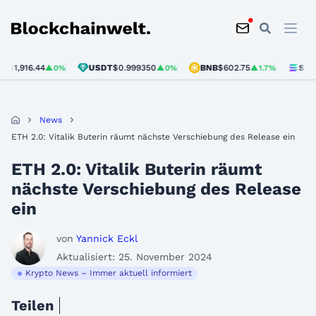
Blockchainwelt
916.44
USDT
$0.999350
BNB
$602.75
SOL
$76.
▲0%
▲0%
▲1.7%
News
ETH 2.0: Vitalik Buterin räumt nächste Verschiebung des Release ein
ETH 2.0: Vitalik Buterin räumt
nächste Verschiebung des Release
ein
von
Yannick Eckl
Aktualisiert: 25. November 2024
Krypto News – Immer aktuell informiert
Teilen