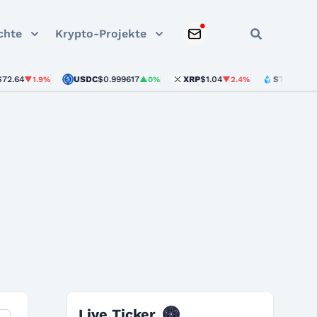
chte
Krypto-Projekte
64
USDC
$0.999617
XRP
$1.04
STETH
$1,902.
▼1.9%
▲0%
▼2.4%
Cosmos Tokenökonomi
Live Ticker