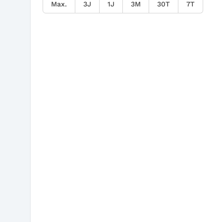
Max.
3J
1J
3M
30T
7T