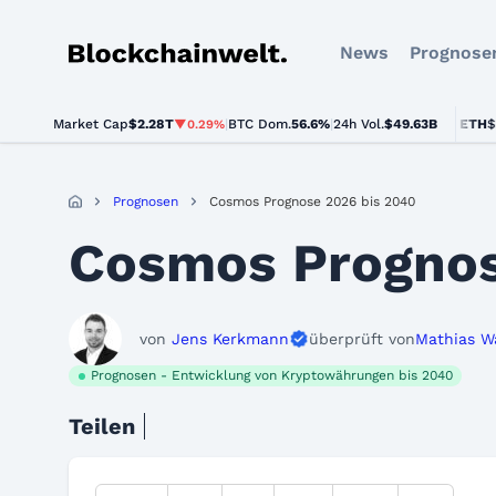
News
Prognose
Blockchainwelt
Market Cap
$2.28T
|
BTC Dom.
BTC
$64,318.00
56.6%
|
24h Vol.
$49.63B
ETH
$1,90
▼0.29%
▼0.5%
Prognosen
Cosmos Prognose 2026 bis 2040
Cosmos Prognos
von
Jens Kerkmann
überprüft von
Mathias W
Prognosen - Entwicklung von Kryptowährungen bis 2040
Teilen