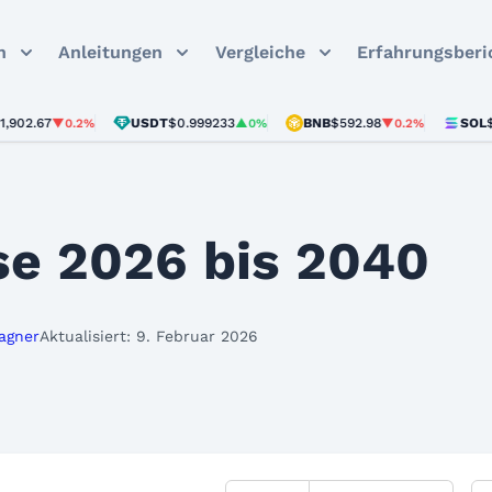
n
Anleitungen
Vergleiche
Erfahrungsberi
2.67
USDT
$0.999233
BNB
$592.98
SOL
$72.
▼0.2%
▲0%
▼0.2%
e 2026 bis 2040
agner
Aktualisiert: 9. Februar 2026