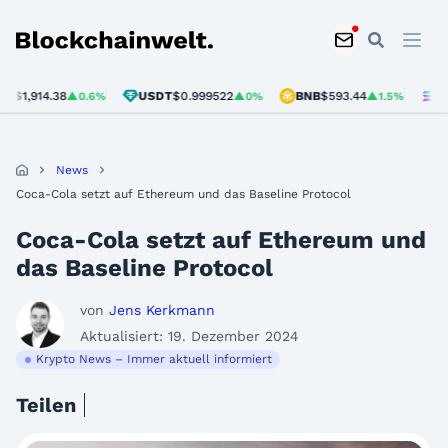
Blockchainwelt
914.38
USDT
$0.999522
BNB
$593.44
SOL
$74
▲0.6%
▲0%
▲1.5%
News
Coca-Cola setzt auf Ethereum und das Baseline Protocol
Coca-Cola setzt auf Ethereum und
das Baseline Protocol
von
Jens Kerkmann
Aktualisiert: 19. Dezember 2024
Krypto News – Immer aktuell informiert
Teilen